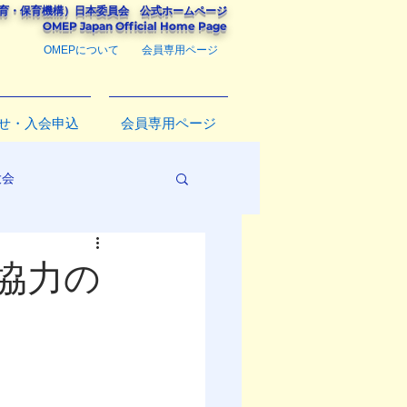
教育・保育機構）
日本委員会
公式ホームページ
​OMEP Japan Official Home Page
OMEPについて
会員専用ページ
せ・入会申込
会員専用ページ
大会
協力の