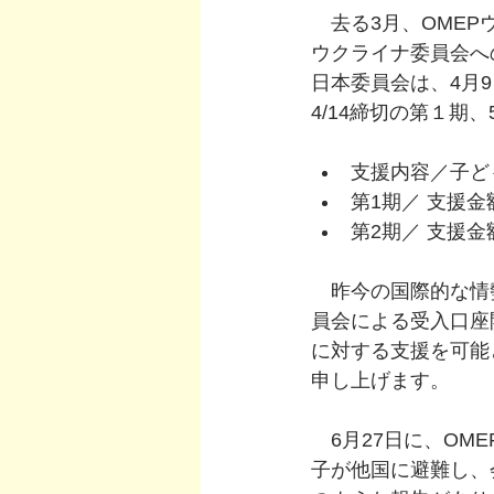
　去る3月、OMEP
ウクライナ委員会へ
日本委員会は、4月
4/14締切の第１期
支援内容／子ど
第1期／ 支援金
第2期／ 支援金
　昨今の国際的な情
員会による受入口座
に対する支援を可能
申し上げます。
6月27日に、
OM
子が他国に避難し、