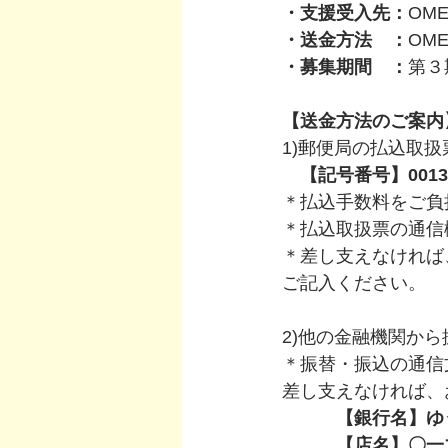
・支援受入先：
OM
・送金方法　：
OM
・募集期間　：
第３
【送金方法のご案内
1)郵便局の払込取
　【記号番号】0013
＊払込手数料をご負
＊払込取扱票の通信
＊差し支えなければ
ご記入ください。
2)他の金融機関か
＊振替・振込の通信
差し支えなければ、
　　　【銀行名】ゆ
　　　【店名】〇一