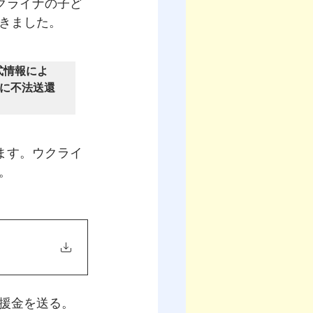
クライナの子ど
きました。
式情報によ
アに不法送還
ます。
ウクライ
。
援金を送る。