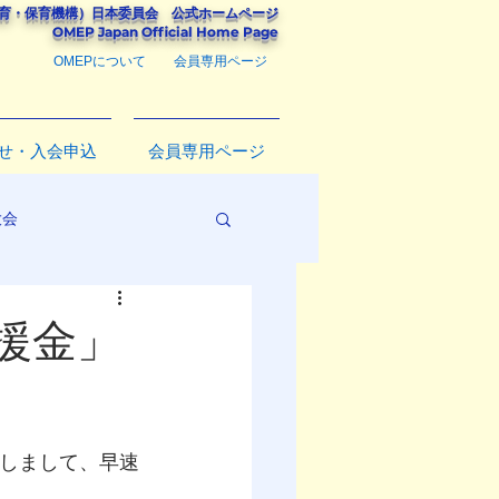
教育・保育機構）
日本委員会
公式ホームページ
​OMEP Japan Official Home Page
OMEPについて
会員専用ページ
せ・入会申込
会員専用ページ
大会
援金」
】
対しまして、早速