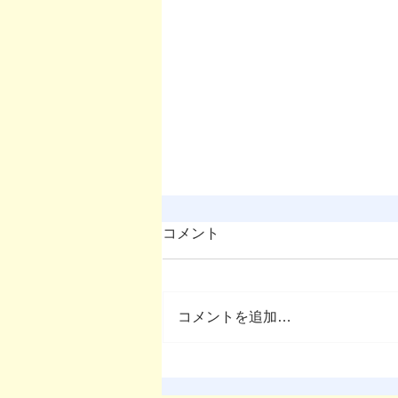
コメント
コメントを追加…
OMEP–PEHRC ECCE
Research Launch Webinar 開