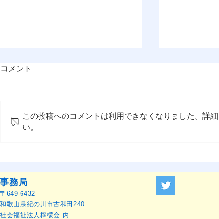
コメント
この投稿へのコメントは利用できなくなりました。詳細
い。
OMEP世界総会宣言2025（日
第78回世
本語訳）
開催（2026
日 ポーラ
事務局
〒649-6432
和歌山県紀の川市古和田240
社会福祉法人檸檬会 内