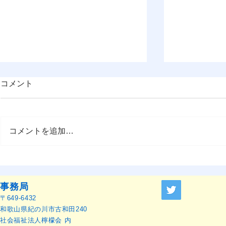
コメント
コメントを追加…
OMEP–PEHRC ECCE
OMEP世界
Research Launch Webinar 開
本語訳）
催のお知らせ
事務局
〒649-6432
和歌山県紀の川市古和田240
社会福祉法人檸檬会 内