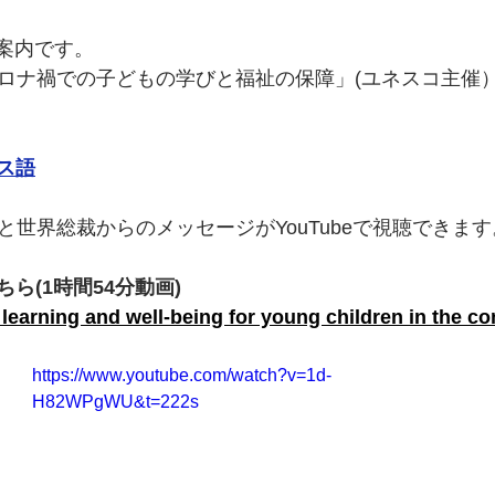
ご案内です。
コロナ禍での子どもの学びと福祉の保障」(ユネスコ主催）
ス語
と世界総裁からのメッセージがYouTubeで視聴できます
ら(1時間54分動画)
 learning and well-being for young children in the con
https://www.youtube.com/watch?v=1d-
H82WPgWU&t=222s