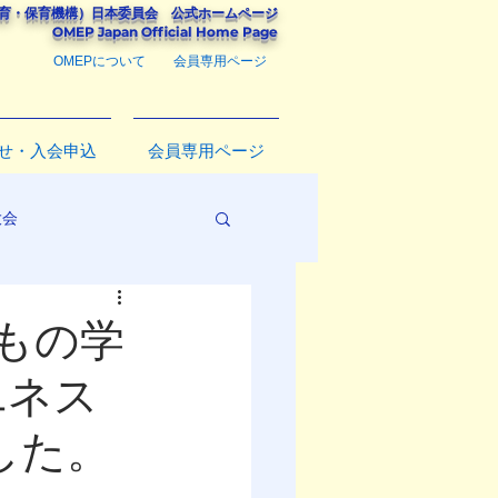
教育・保育機構）
日本委員会
公式ホームページ
​OMEP Japan Official Home Page
OMEPについて
会員専用ページ
せ・入会申込
会員専用ページ
大会
もの学
ユネス
した。