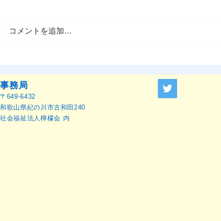
コメントを追加…
OMEP–PEHRC ECCE
OMEP世界
Research Launch Webinar 開
本語訳）
催のお知らせ
事務局
〒649-6432
和歌山県紀の川市古和田240
社会福祉法人檸檬会 内