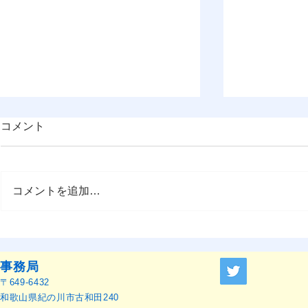
コメント
コメントを追加…
OMEP–PEHRC ECCE
『OMEP J
Research Launch Webinar 開
ャーナル』
催のお知らせ
せ
事務局
〒649-6432
和歌山県紀の川市古和田240