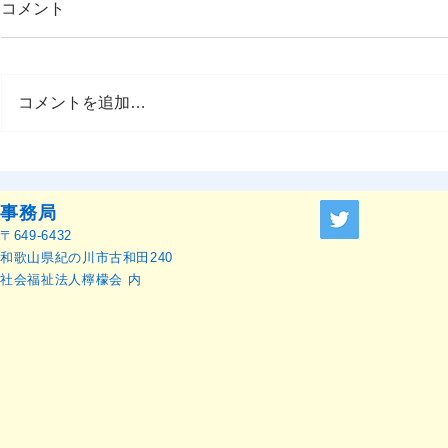
コメント
コメントを追加…
OMEP–PEHRC ECCE
OMEP世界
Research Launch Webinar 開
本語訳）
催のお知らせ
事務局
〒649-6432
和歌山県紀の川市古和田240
社会福祉法人檸檬会 内