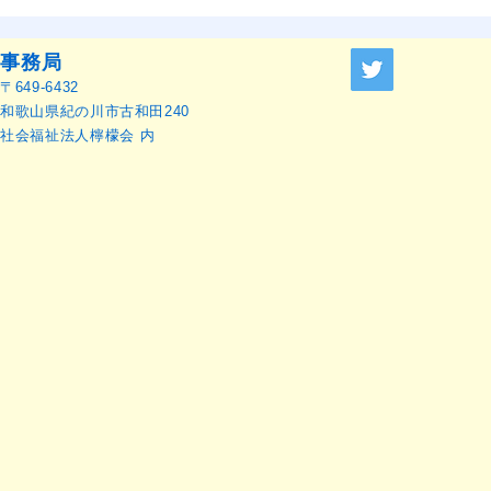
OMEP–PEHRC ECCE
OMEP世界
Research Launch Webinar 開
本語訳）
催のお知らせ
事務局
〒649-6432
和歌山県紀の川市古和田240
社会福祉法人檸檬会 内