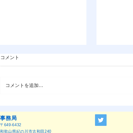
コメント
コメントを追加…
OMEP世界総会宣言2025（日
第78回世
本語訳）
開催（2026
日 ポーラ
事務局
〒649-6432
和歌山県紀の川市古和田240