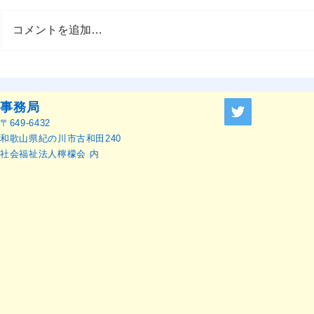
コメントを追加…
OMEP–PEHRC ECCE
OMEP世界
Research Launch Webinar 開
本語訳）
催のお知らせ
事務局
〒649-6432
和歌山県紀の川市古和田240
社会福祉法人檸檬会 内