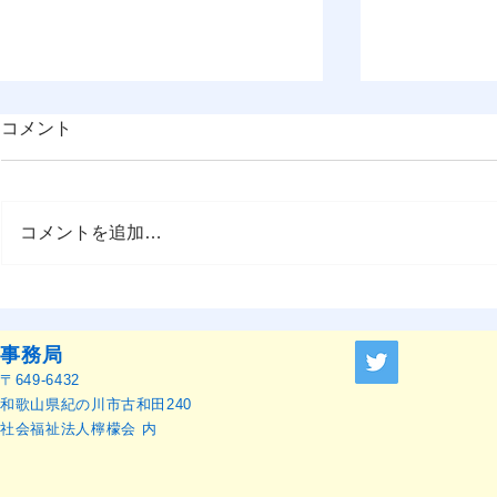
コメント
コメントを追加…
OMEP–PEHRC ECCE
OMEP世界
Research Launch Webinar 開
本語訳）
催のお知らせ
事務局
〒649-6432
和歌山県紀の川市古和田240
社会福祉法人檸檬会 内