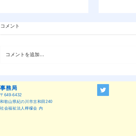
コメント
コメントを追加…
OMEP–PEHRC ECCE
OMEP世界
Research Launch Webinar 開
本語訳）
催のお知らせ
事務局
〒649-6432
和歌山県紀の川市古和田240
社会福祉法人檸檬会 内