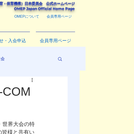
教育・保育機構）
日本委員会
公式ホームページ
​OMEP Japan Official Home Page
OMEPについて
会員専用ページ
せ・入会申込
会員専用ページ
大会
-COM
・世界大会の特
の皆様と共有い