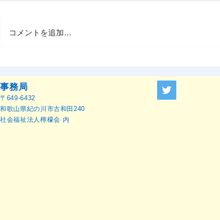
コメントを追加…
OMEP–PEHRC ECCE
OMEP世界
Research Launch Webinar 開
本語訳）
催のお知らせ
事務局
〒649-6432
和歌山県紀の川市古和田240
社会福祉法人檸檬会 内