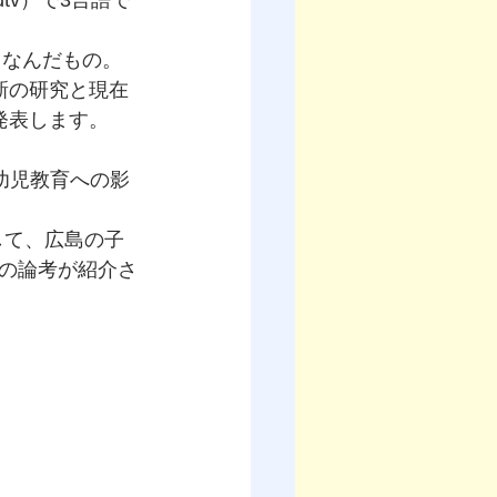
rldtv）で3言語で
ちなんだもの。
最新の研究と現在
発表します。
の幼児教育への影
を記念して、広島の子
の論考が紹介さ