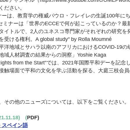
beチャンネル（https://www.youtube.com/c/OMEPwo
ください。
ナーは、教育学の権威パウロ・フレイレの生誕100年に
4回セミナーは「世界のECCEで何が起こっているのか？
タイトルで、2人のユネスコ専門家がそれぞれの研究を
る権利。A global study" by Rolla Moumné
平洋地域とサハラ以南のアフリカにおけるCOVID-19
域人材調査の結果からの洞察」Yoshie Kaga
“Rights from the Start”では、2021年国際平和デー
接触場面で平和の文化を学ぶ活動を探る、大庭三枝会員
、その他のニューズについては、以下をご覧ください。
1.11.18)　(
PDF)
語
スペイン語