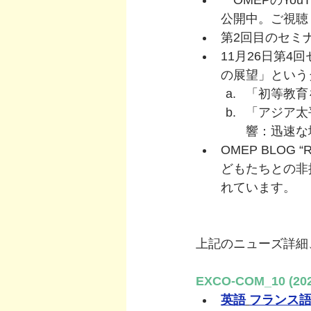
　OMEPのYouTu
公開中。ご視聴
第2回目のセミ
11月26日第
の展望」という
「初等教育を受け
「アジア太
響：迅速な地
OMEP BLOG 
どもたちとの非
れています。
上記のニューズ詳細
EXCO-COM_10 (202
英語
フランス