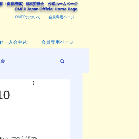
教育・保育機構）
日本委員会
公式ホームページ
​OMEP Japan Official Home Page
OMEPについて
会員専用ページ
せ・入会申込
会員専用ページ
大会
10