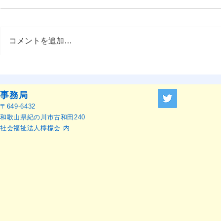
コメントを追加…
OMEP–PEHRC ECCE
OMEP世界
Research Launch Webinar 開
本語訳）
催のお知らせ
事務局
〒649-6432
和歌山県紀の川市古和田240
社会福祉法人檸檬会 内