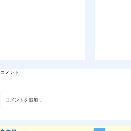
コメント
コメントを追加…
OMEP–PEHRC ECCE
OMEP世界
Research Launch Webinar 開
本語訳）
催のお知らせ