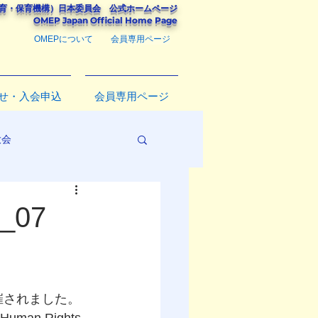
教育・保育機構）
日本委員会
公式ホームページ
​OMEP Japan Official Home Page
OMEPについて
会員専用ページ
せ・入会申込
会員専用ページ
大会
_07
開催されました。