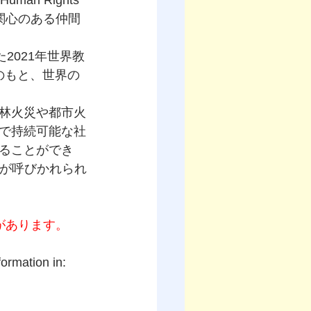
 Human Rights 
に関心のある仲間
た2021年世界教
ンのもと、世界の
林火災や都市火
で持続可能な社
ることができ
トが呼びかれられ
募集記事があります。
formation in: 