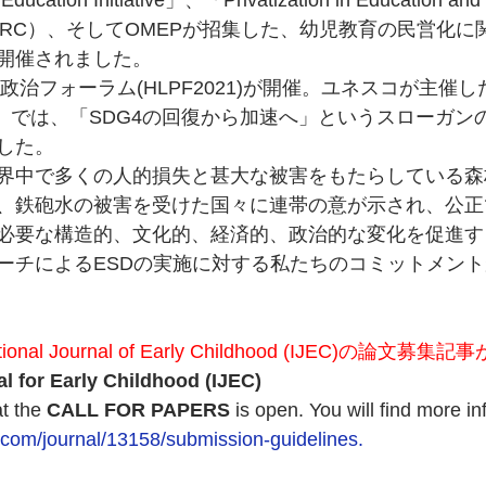
cation Initiative」、「Privatization in Education and
」（PEHRC）、そしてOMEPが招集した、幼児教育の民営化
開催されました。
政治フォーラム(HLPF2021)が開催。ユネスコが主催し
21）では、「SDG4の回復から加速へ」というスローガ
した。
界中で多くの人的損失と甚大な被害をもたらしている森
、鉄砲水の被害を受けた国々に連帯の意が示され、公正
必要な構造的、文化的、経済的、政治的な変化を促進す
ーチによるESDの実施に対する私たちのコミットメン
ional Journal of Early Childhood (IJEC)の論文
al for Early Childhood (IJEC)
 the 
CALL FOR PAPERS 
is open. You will find more in
.com/journal/13158/submission-guidelines.