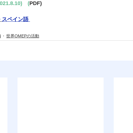
21.8.10)　(
PDF)
語
スペイン語
N
世界OMEPの活動