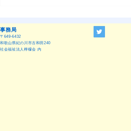
OMEP–PEHRC ECCE
『OMEP J
Research Launch Webinar 開
ャーナル』
催のお知らせ
せ
事務局
〒649-6432
和歌山県紀の川市古和田240
社会福祉法人檸檬会 内