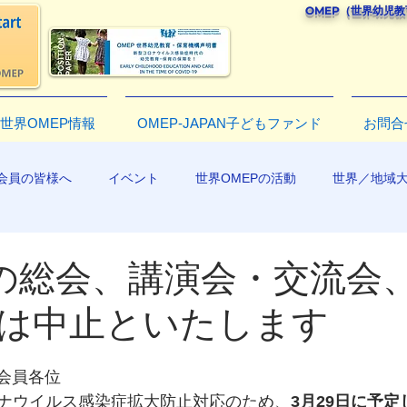
OMEP（世界幼児
世界OMEP情報
OMEP-JAPAN子どもファンド
お問合
会員の皆様へ
イベント
世界OMEPの活動
世界／地域
R2019
日の総会、講演会・交流会
は中止といたします
　会員各位
ナウイルス感染症拡大防止対応のため、
3月29日に予