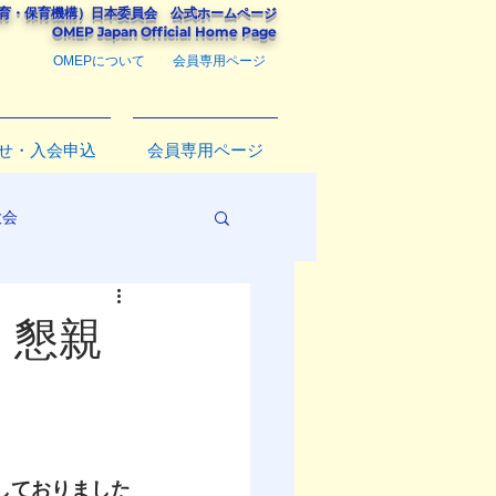
教育・保育機構）
日本委員会
公式ホームページ
​OMEP Japan Official Home Page
OMEPについて
会員専用ページ
せ・入会申込
会員専用ページ
大会
、懇親
定しておりました