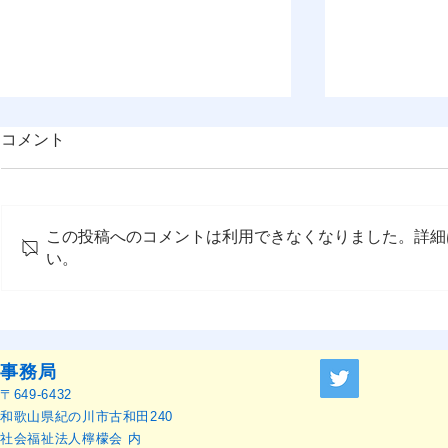
コメント
この投稿へのコメントは利用できなくなりました。詳細
い。
『OMEP Japan乳幼児研究ジ
OMEP世界
ャーナル』原稿募集のお知ら
本語訳）
せ
事務局
〒649-6432
和歌山県紀の川市古和田240
社会福祉法人檸檬会 内