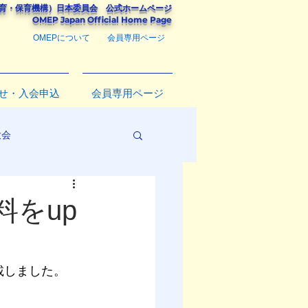
教育・保育機構）
日本委員会
公式ホームページ
​OMEP Japan Official Home Page
OMEPについて
会員専用ページ
せ・入会申込
会員専用ページ
大会
をup
載しました。