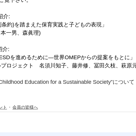
ご覧下さい。
紹介:
権利条約)を踏まえた保育実践と子どもの表現」　　
島本一男、森眞理)
紹介:
ESDを進めるために―世界OMEPからの提案をもとに」
ールプロジェクト　名須川知子、藤井修、冨田久枝、萩原元
y Childhood Education for a Sustainable Society”について
ント
会員の皆様へ