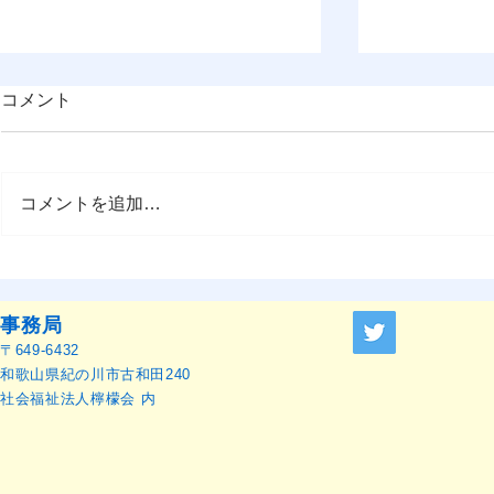
コメント
コメントを追加…
OMEP–PEHRC ECCE
『OMEP J
Research Launch Webinar 開
ャーナル』
催のお知らせ
せ
事務局
〒649-6432
和歌山県紀の川市古和田240
社会福祉法人檸檬会 内