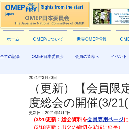
ホーム
OMEPについて
世界OMEP情報
OM
全ての記事
OMEP日本委員会
会員の皆様へ
イベント
2021年3月20日
EXCO-COMMUNICATION
APR2019
（更新）【会員限定】
度総会の開催(3/21(
更新日：
2021年4月2日
(3/20更新：総会資料を
会員専用ページ
に
(3/18更新：出欠の締切を3/19に延長）