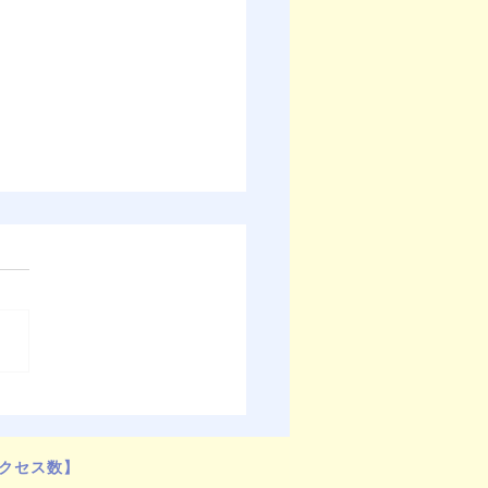
EP世界総会宣言2025（日
訳）
クセス数】