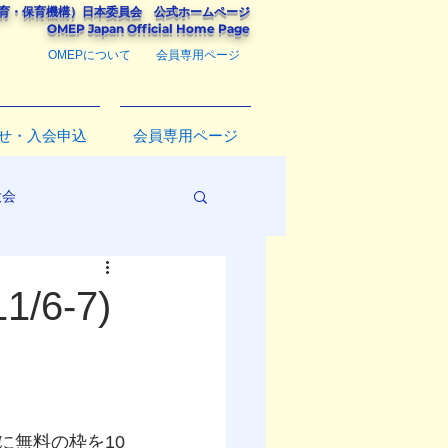
教育・保育機構）
日本委員会
公式ホームページ
​OMEP Japan Official Home Page
OMEPについて
会員専用ページ
せ・入会申込
会員専用ページ
大会
/6-7)
会に無料の枠を10