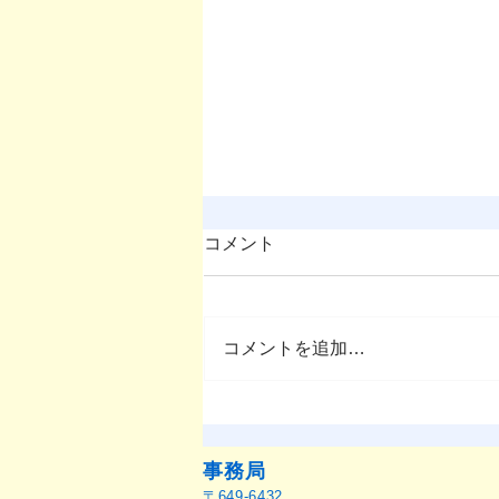
コメント
コメントを追加…
『OMEP Japan乳幼児研究ジ
ャーナル』原稿募集のお知ら
せ
事務局
〒649-6432