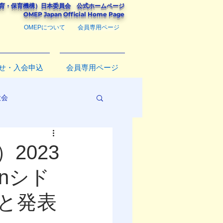
教育・保育機構）
日本委員会
公式ホームページ
​OMEP Japan Official Home Page
OMEPについて
会員専用ページ
せ・入会申込
会員専用ページ
大会
2023
nシド
と発表