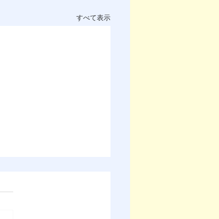
すべて表示
D岡山アワードの募集のお
せ
市とESD岡山アワード運営
会が共催する「ESD岡山ア