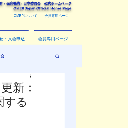
教育・保育機構）
日本委員会
公式ホームページ
​OMEP Japan Official Home Page
OMEPについて
会員専用ページ
せ・入会申込
会員専用ページ
大会
ジ更新：
関する