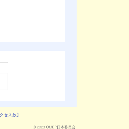
セデス前世界総裁からの
ージ（Farewell-letter）
クセス数】
© 2023 OMEP日本委員会