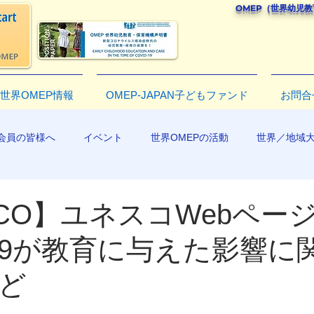
OMEP（世界幼児
世界OMEP情報
OMEP-JAPAN子どもファンド
お問合
会員の皆様へ
イベント
世界OMEPの活動
世界／地域
R2019
SCO】ユネスコWebペー
D-19が教育に与えた影響に
ど