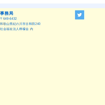
OMEP–PEHRC ECCE
OMEP世界
Research Launch Webinar 開
本語訳）
催のお知らせ
事務局
〒649-6432
和歌山県紀の川市古和田240
社会福祉法人檸檬会 内