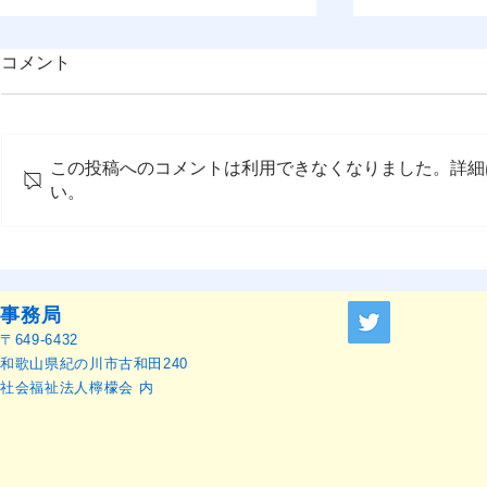
コメント
この投稿へのコメントは利用できなくなりました。詳細
い。
OMEP世界総会宣言2025（日
第78回世
本語訳）
開催（2026
日 ポーラ
事務局
〒649-6432
和歌山県紀の川市古和田240
社会福祉法人檸檬会 内