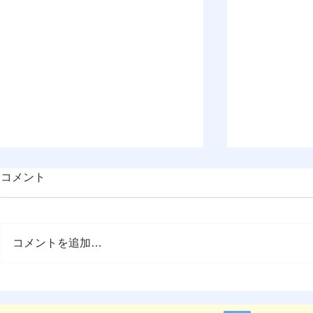
ESD岡山
コメント
知らせ
岡山市とES
委員会が共催
コメントを追加…
ワード」の募
す。詳細はリ
い。 「ESD
『OMEP Japan乳幼児研究ジ
応募受付 OMEP日本委員会 事
ャーナル』原稿募集のお知ら