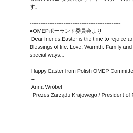
す。
---------------------------------------------------
●OMEPポーランド委員会より
 Dear friends,Easter is the time to rejoice 
Blessings of life, Love, Warmth, Family and
special ways...
 Happy Easter from Polish OMEP Committe
 -- 
 Anna Wróbel
  Prezes Zarządu Krajowego / President o