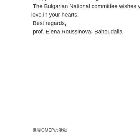
 The Bulgarian National committee wishes you success in your work, joy in your lives, and 
love in your hearts.
 Best regards, 
 prof. Elena Roussinova- Bahoudaila  
世界OMEPの活動