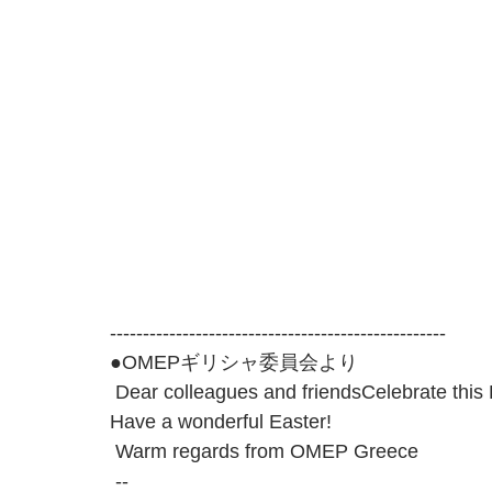
---------------------------------------------------
●OMEPギリシャ委員会より
 Dear colleagues and friendsCelebrate this Easter with a heart filled with love and peace! 
Have a wonderful Easter!
 Warm regards from OMEP Greece
 -- 