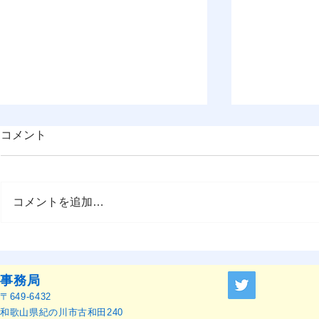
コメント
コメントを追加…
OMEP–PEHRC ECCE
『OMEP J
Research Launch Webinar 開
ャーナル』
催のお知らせ
せ
事務局
〒649-6432
和歌山県紀の川市古和田240