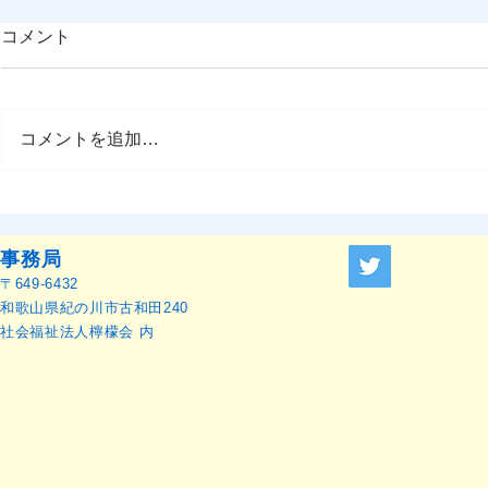
ESD岡山
コメント
知らせ
岡山市とES
委員会が共催
コメントを追加…
ワード」の募
す。詳細はリ
い。 「ESD
『OMEP Japan乳幼児研究ジ
応募受付 OMEP日本委員会 事
ャーナル』原稿募集のお知ら
務局
せ
事務局
〒649-6432
和歌山県紀の川市古和田240
社会福祉法人檸檬会 内