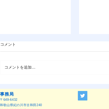
コメント
コメントを追加…
OMEP–PEHRC ECCE
『OMEP J
Research Launch Webinar 開
ャーナル』
催のお知らせ
せ
事務局
〒649-6432
和歌山県紀の川市古和田240