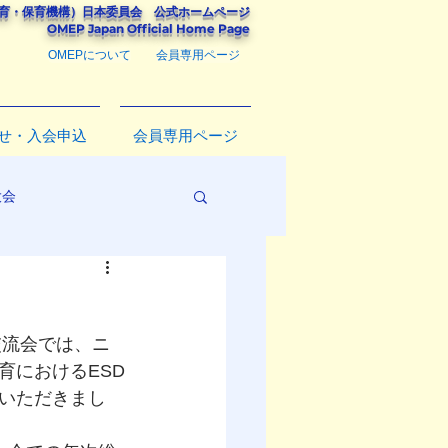
教育・保育機構）
日本委員会
公式ホームページ
​OMEP Japan Official Home Page
OMEPについて
会員専用ページ
せ・入会申込
会員専用ページ
大会
交流会では、ニ
育におけるESD
いただきまし