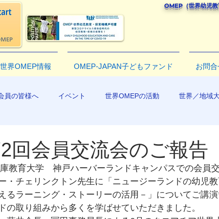
OMEP（世界幼児
世界OMEP情報
OMEP-JAPAN子どもファンド
お問合
会員の皆様へ
イベント
世界OMEPの活動
世界／地域
R2019
年第2回会員交流会のご報告
）兵庫教育大学　神戸ハーバーランドキャンパスでの会員
ー・チェリンクトン先生に「ニュージーランドの幼児教
えるラーニング・ストーリーの活用－」についてご講演
ドの取り組みから多くを学ばせていただきました。