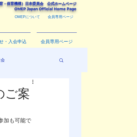
教育・保育機構）
日本委員会
公式ホームページ
​OMEP Japan Official Home Page
OMEPについて
会員専用ページ
せ・入会申込
会員専用ページ
大会
のご案
参加も可能で