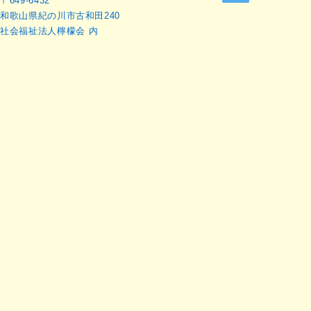
〒649-6432
和歌山県紀の川市古和田240
社会福祉法人檸檬会 内