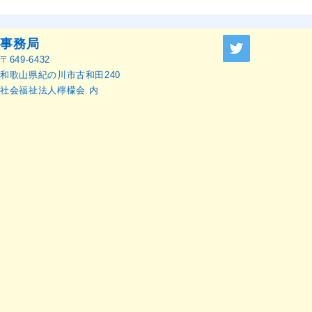
Research Launch Webinar 開
ャーナル』
催のお知らせ
せ
事務局
〒649-6432
和歌山県紀の川市古和田240
社会福祉法人檸檬会 内