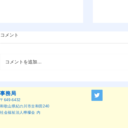
コメント
コメントを追加…
OMEP–PEHRC ECCE
『OMEP J
Research Launch Webinar 開
ャーナル』
催のお知らせ
せ
事務局
〒649-6432
和歌山県紀の川市古和田240
社会福祉法人檸檬会 内