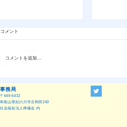
コメント
コメントを追加…
『OMEP Japan乳幼児研究ジ
2026年総
ャーナル』原稿募集のお知ら
報告
せ
事務局
〒649-6432
和歌山県紀の川市古和田240
社会福祉法人檸檬会 内