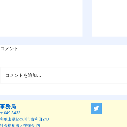
コメント
コメントを追加…
OMEP–PEHRC ECCE
『OMEP J
Research Launch Webinar 開
ャーナル』
催のお知らせ
せ
事務局
〒649-6432
和歌山県紀の川市古和田240
社会福祉法人檸檬会 内