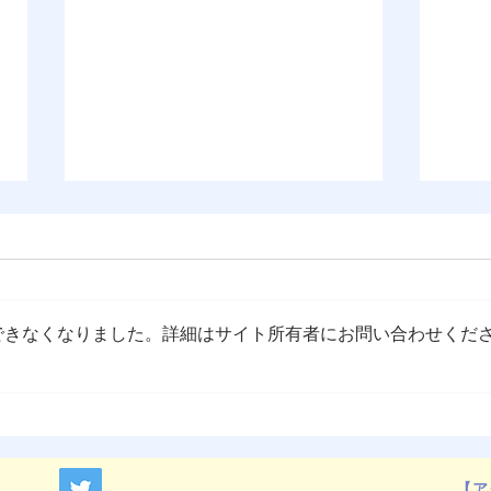
できなくなりました。詳細はサイト所有者にお問い合わせくだ
『OMEP Japan乳幼児研究ジ
20
ャーナル』原稿募集のお知ら
報告
せ
【ア