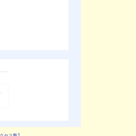
さ
26年総会・会員交流会終了
クセス数】