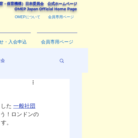
教育・保育機構）
日本委員会
公式ホームページ
​OMEP Japan Official Home Page
OMEPについて
会員専用ページ
せ・入会申込
会員専用ページ
大会
した 
一般社団
ろう！ロンドンの
ます。