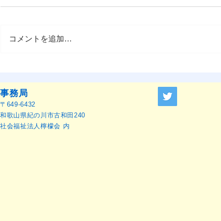
コメントを追加…
OMEP–PEHRC ECCE
OMEP世界
Research Launch Webinar 開
本語訳）
催のお知らせ
事務局
〒649-6432
和歌山県紀の川市古和田240
社会福祉法人檸檬会 内