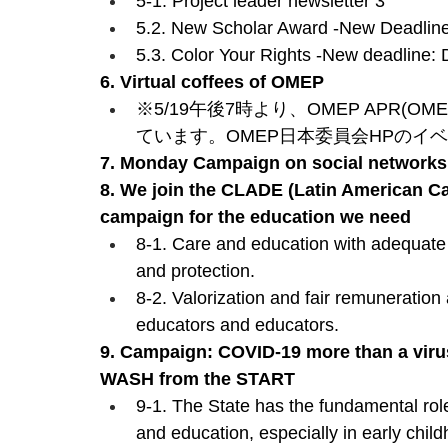
5-1. Project leader newsletter 3
5.2. New Scholar Award -New Deadline
5.3. Color Your Rights -New deadline:
6. Virtual coffees of OMEP
※5/19午後7時より、OMEP APR(OME
ています。OMEP日本委員会HPのイ
7. Monday Campaign on social networks
8. We join the CLADE (Latin American Ca
campaign for the education we need
8-1. Care and education with adequate i
and protection.
8-2. Valorization and fair remuneration a
educators and educators.
9. Campaign: COVID-19 more than a virus
WASH from the START
9-1. The State has the fundamental role
and education, especially in early chil