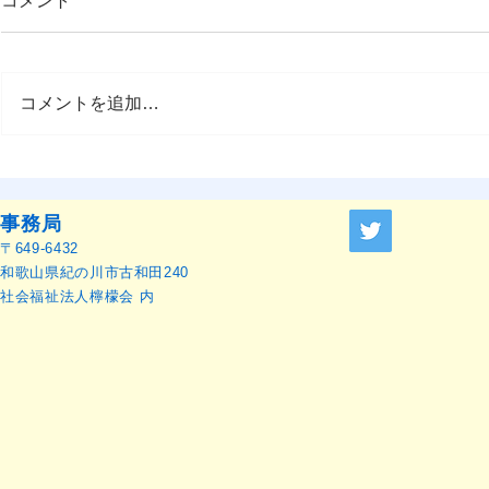
コメント
コメントを追加…
OMEP–PEHRC ECCE
OMEP世界
Research Launch Webinar 開
本語訳）
催のお知らせ
事務局
〒649-6432
和歌山県紀の川市古和田240
社会福祉法人檸檬会 内