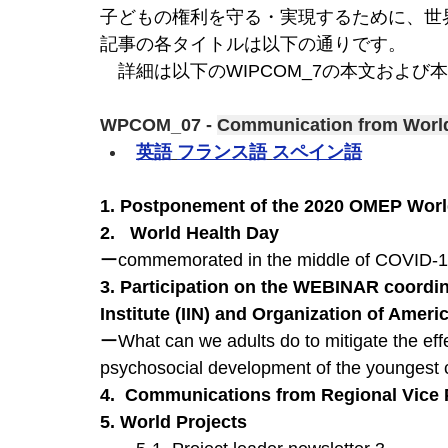
子どもの権利を守る・実現するために、世
記事の各タイトルは以下の通りです。
　詳細は以下のWIPCOM_7の本文およ
WPCOM_07 - 
Communication from World
英語
フランス語
スペイン語
1. Postponement of the 2020 OMEP Worl
2.   World Health Day
ーcommemorated in the middle of COVID-1
3. Participation on the WEBINAR coordin
Institute (IIN) and Organization of Amer
ーWhat can we adults do to mitigate the effe
psychosocial development of the youngest 
4.  Communications from Regional Vice 
5. World Projects