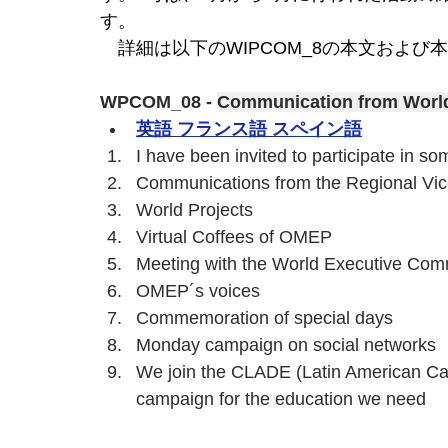
す。 
　詳細は以下のWIPCOM_8の本文およ
WPCOM_08 - 
Communication from World
英語
フランス語
スペイン語
I have been invited to participate in 
Communications from the Regional Vic
World Projects
Virtual Coffees of OMEP
Meeting with the World Executive Co
OMEP´s voices
Commemoration of special days
Monday campaign on social networks
We join the CLADE (Latin American Camp
campaign for the education we need