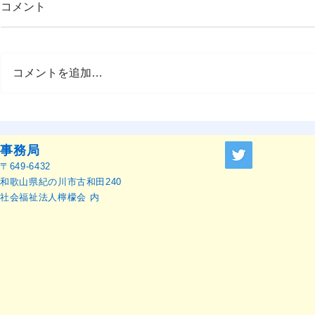
コメント
コメントを追加…
OMEP–PEHRC ECCE
OMEP世界
Research Launch Webinar 開
本語訳）
催のお知らせ
事務局
〒649-6432
和歌山県紀の川市古和田240
社会福祉法人檸檬会 内