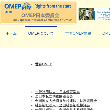
ホーム
OMEPについて
世界OMEP情報
OM
リンク
世界OMEP
世界OMEP
団体会員
一般社団法人 日本保育学会
全日本私立幼稚園連合会
全国国立大学附属学校連盟 幼稚園部会
社会福祉法人 全国社会福祉協議会
一般社団法人 全国保育士養成協議会