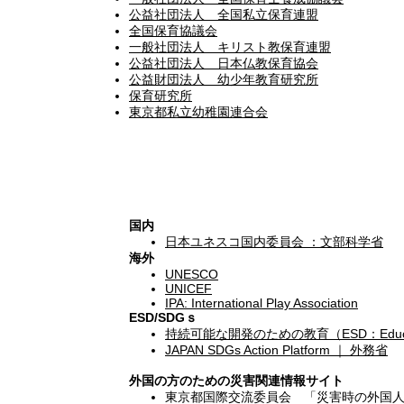
公益社団法人 全国私立保育連盟
全国保育協議会
一般社団法人 キリスト教保育連盟
公益社団法人 日本仏教保育協会
公益財団法人 幼少年教育研究所
保育研究所
東京都私立幼稚園連合会
関連サイト
国内
日本ユネスコ国内委員会 ：文部科学省
海外
UNESCO
UNICEF
IPA: International Play Association
ESD/SDGｓ
持続可能な開発のための教育（ESD：Education 
JAPAN SDGs Action Platform ｜ 外務省
外国の方のための災害関連情報サイト
東京都国際交流委員会 「災害時の外国人