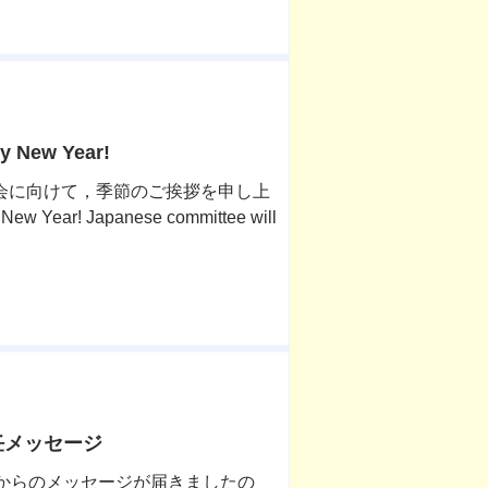
 New Year!
員会に向けて，季節のご挨拶を申し上
ew Year! Japanese committee will
任メッセージ
裁からのメッセージが届きましたの