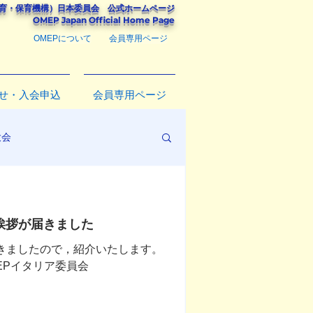
教育・保育機構）
日本委員会
公式ホームページ
​OMEP Japan Official Home Page
OMEPについて
会員専用ページ
せ・入会申込
会員専用ページ
大会
の挨拶が届きました
きましたので，紹介いたします。
MEPイタリア委員会