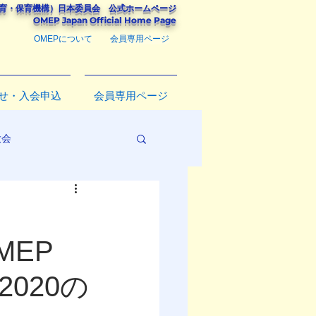
教育・保育機構）
日本委員会
公式ホームページ
​OMEP Japan Official Home Page
OMEPについて
会員専用ページ
せ・入会申込
会員専用ページ
大会
OMEP
, 2020の