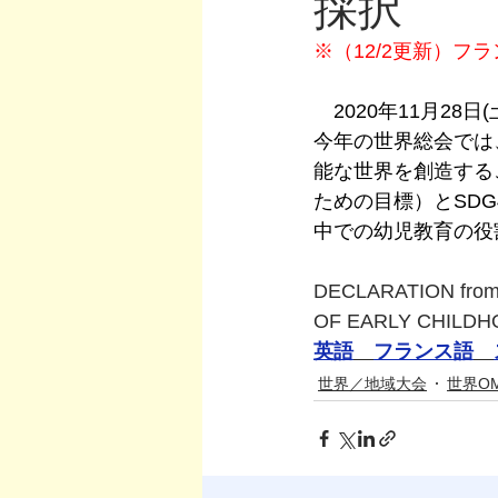
採択
※（12/2更新）
　2020年11月28
今年の世界総会では
能な世界を創造する
ための目標）とSD
中での幼児教育の役
DECLARATION from 
OF EARLY CHILDH
英語
フランス語
世界／地域大会
世界O