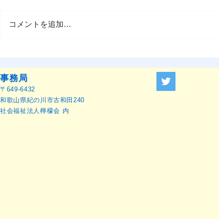
コメントを追加…
OMEP–PEHRC ECCE
『OMEP J
Research Launch Webinar 開
ャーナル』
催のお知らせ
せ
事務局
〒649-6432
和歌山県紀の川市古和田240
社会福祉法人檸檬会 内