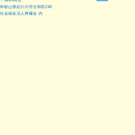
〒649-6432
和歌山県紀の川市古和田240
社会福祉法人檸檬会 内