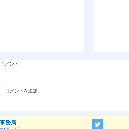
コメント
コメントを追加…
OMEP–PEHRC ECCE
『OMEP J
Research Launch Webinar 開
ャーナル』
催のお知らせ
せ
事務局